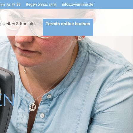
91 34 37 88
Regen 09921 1595
info@zweisinne.de
szeiten & Kontakt
Termin online buchen
EN